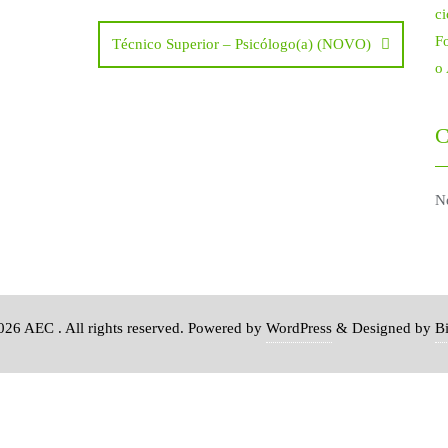
ci
Fo
Técnico Superior – Psicólogo(a) (NOVO)
o
C
N
26 AEC . All rights reserved.
Powered by
WordPress
&
Designed by
B