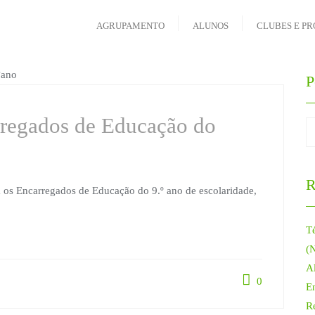
AGRUPAMENTO
ALUNOS
CLUBES E PR
P
regados de Educação do
R
 os Encarregados de Educação do 9.º ano de escolaridade,
T
(
Al
0
E
R