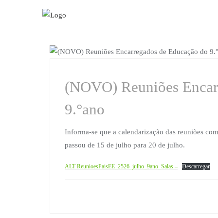
Skip
to
content
DIVULGAÇÃO
(NOVO) Reuniões Encar
9.°ano
Informa-se que a calendarização das reuniões com
passou de 15 de julho para 20 de julho.
ALT ReunioesPaisEE_2526_julho_9ano_Salas –
Descarregar