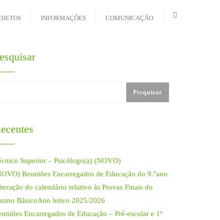
OJETOS
INFORMAÇÕES
COMUNICAÇÃO
esquisar
Pesquisar
ecentes
écnico Superior – Psicólogo(a) (NOVO)
NOVO) Reuniões Encarregados de Educação do 9.°ano
teração do calendário relativo às Provas Finais do
nsino BásicoAno letivo 2025/2026
euniões Encarregados de Educação – Pré-escolar e 1º