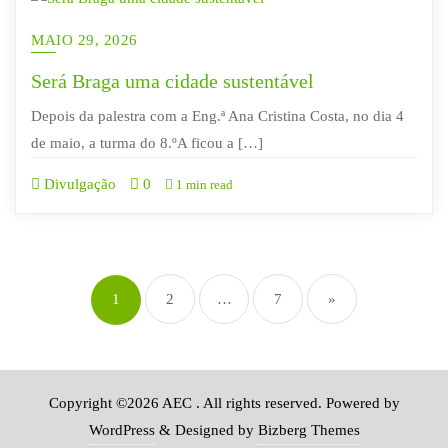
MAIO 29, 2026
Será Braga uma cidade sustentável
Depois da palestra com a Eng.ª Ana Cristina Costa, no dia 4
de maio, a turma do 8.ºA ficou a […]
Divulgação
0
1 min read
Paginação
1
2
…
7
»
dos
conteúdos
Copyright ©2026 AEC . All rights reserved.
Powered by
WordPress
&
Designed by
Bizberg Themes