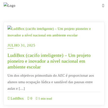
Skip
to
content
JULHO 31, 2025
LudiBox (cacifo inteligente) – Um projeto
pioneiro e inovador a nível nacional em
ambiente escolar
Um dos objetivos primordiais do AEC é proporcionar aos
alunos uma ocupação lúdica e saudável das pausas entre
aulas e […]
LudiBox
0
1 min read