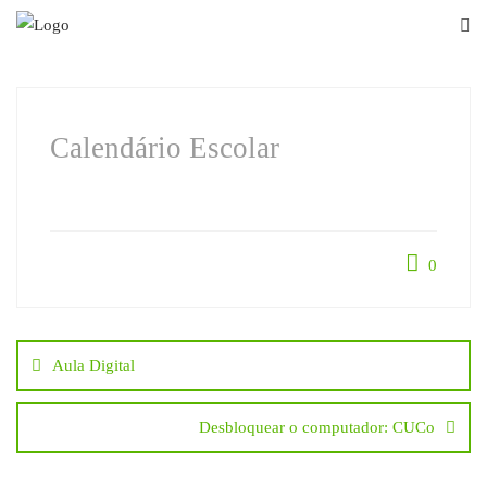
Skip
to
content
Calendário Escolar
0
Navegação
Aula Digital
de
Desbloquear o computador: CUCo
artigos