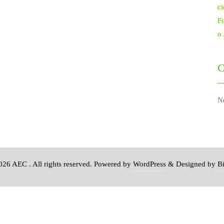
ci
Fo
o
C
N
26 AEC . All rights reserved.
Powered by
WordPress
&
Designed by
B