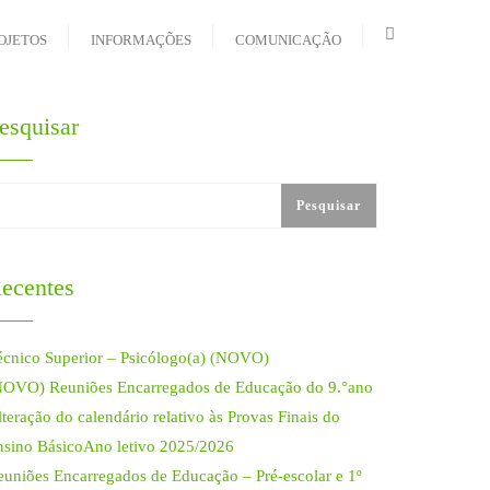
OJETOS
INFORMAÇÕES
COMUNICAÇÃO
esquisar
Pesquisar
ecentes
écnico Superior – Psicólogo(a) (NOVO)
NOVO) Reuniões Encarregados de Educação do 9.°ano
teração do calendário relativo às Provas Finais do
nsino BásicoAno letivo 2025/2026
euniões Encarregados de Educação – Pré-escolar e 1º