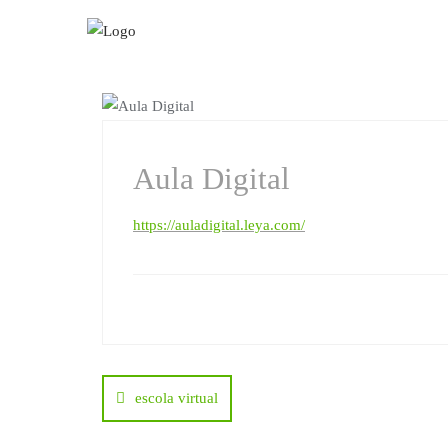
Skip
to
content
LIGAÇÕES ÚTEIS
Aula Digital
https://auladigital.leya.com/
Navegação
escola virtual
de