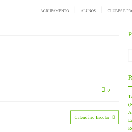
AGRUPAMENTO
ALUNOS
CLUBES E PR
P
R
0
T
(
Al
Calendário Escolar
E
R