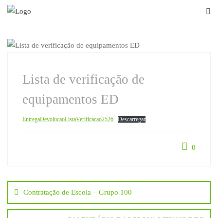
Skip
to
content
ESCOLA DIGITAL
Lista de verificação de
equipamentos ED
EntregaDevolucaoListaVerificacao2526
Descarregar
0
Navegação
Contratação de Escola – Grupo 100
de