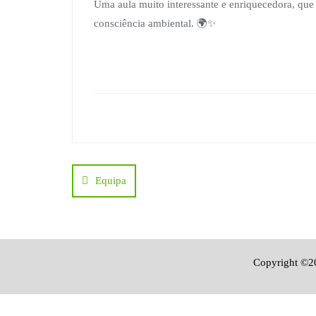
Uma aula muito interessante e enriquecedora, qu
consciência ambiental. 🌍✨
Navegação
Equipa
de
artigos
Copyright ©20