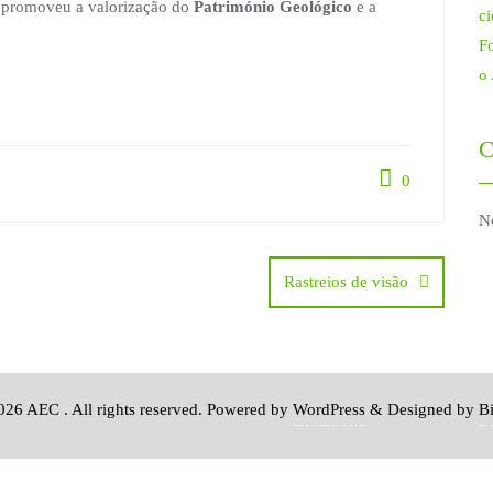
e promoveu a valorização do
Património Geológico
e a
ci
Fo
o
C
0
N
Rastreios de visão
26 AEC . All rights reserved.
Powered by
WordPress
&
Designed by
B