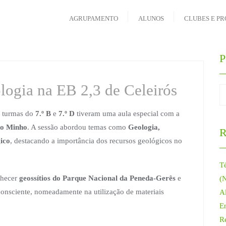
AGRUPAMENTO
ALUNOS
CLUBES E PR
P
logia na EB 2,3 de Celeirós
s turmas do
7.º B
e
7.º D
tiveram uma aula especial com a
do Minho
. A sessão abordou temas como
Geologia,
R
ico
, destacando a importância dos recursos geológicos no
T
nhecer
geossítios do Parque Nacional da Peneda-Gerês
e
(
consciente, nomeadamente na utilização de materiais
Al
E
R