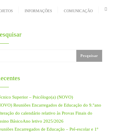
OJETOS
INFORMAÇÕES
COMUNICAÇÃO
esquisar
Pesquisar
ecentes
écnico Superior – Psicólogo(a) (NOVO)
NOVO) Reuniões Encarregados de Educação do 9.°ano
teração do calendário relativo às Provas Finais do
nsino BásicoAno letivo 2025/2026
euniões Encarregados de Educação – Pré-escolar e 1º