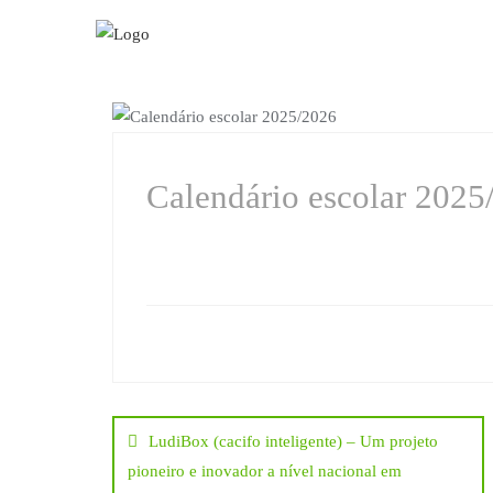
Skip
to
content
CALENDÁRIO ESCOLAR
Calendário escolar 2025
Navegação
LudiBox (cacifo inteligente) – Um projeto
de
pioneiro e inovador a nível nacional em