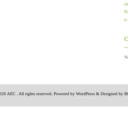
ci
Fo
o
C
N
26 AEC . All rights reserved.
Powered by
WordPress
&
Designed by
B