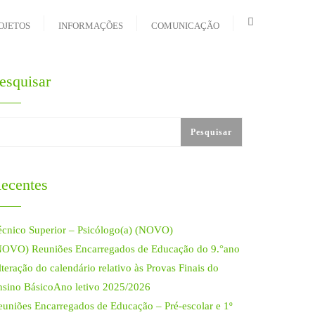
OJETOS
INFORMAÇÕES
COMUNICAÇÃO
esquisar
Pesquisar
ecentes
écnico Superior – Psicólogo(a) (NOVO)
NOVO) Reuniões Encarregados de Educação do 9.°ano
teração do calendário relativo às Provas Finais do
nsino BásicoAno letivo 2025/2026
euniões Encarregados de Educação – Pré-escolar e 1º