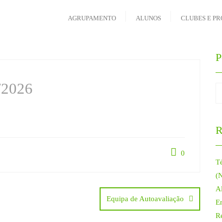
AGRUPAMENTO
ALUNOS
CLUBES E PR
P
/2026
R
0
T
(
Al
Equipa de Autoavaliação
E
R