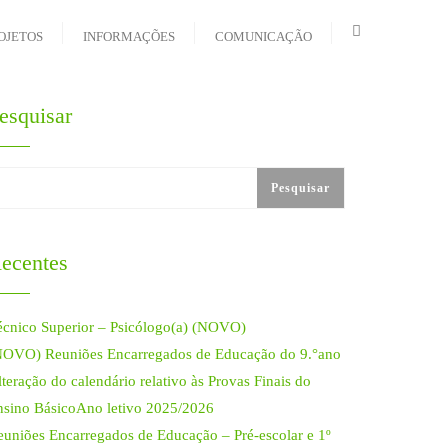
OJETOS
INFORMAÇÕES
COMUNICAÇÃO
esquisar
Pesquisar
ecentes
écnico Superior – Psicólogo(a) (NOVO)
NOVO) Reuniões Encarregados de Educação do 9.°ano
teração do calendário relativo às Provas Finais do
nsino BásicoAno letivo 2025/2026
euniões Encarregados de Educação – Pré-escolar e 1º