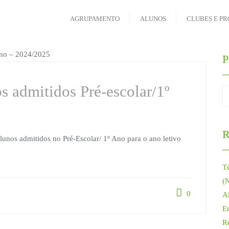
AGRUPAMENTO
ALUNOS
CLUBES E PR
P
s admitidos Pré-escolar/1º
R
Alunos admitidos no Pré-Escolar/ 1º Ano para o ano letivo
T
(
0
Al
E
R