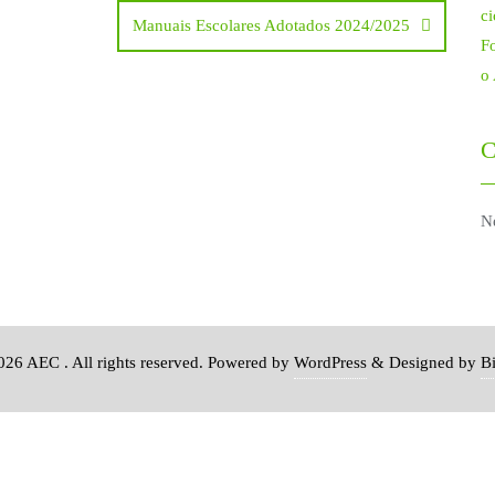
ci
Manuais Escolares Adotados 2024/2025
Fo
o
C
N
26 AEC . All rights reserved.
Powered by
WordPress
&
Designed by
B