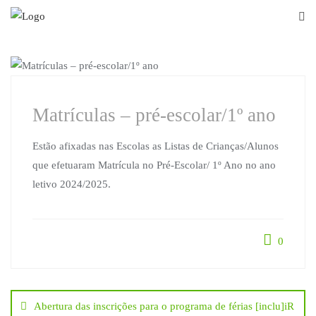
Skip
to
content
MATRÍCULAS
Matrículas – pré-escolar/1º ano
Estão afixadas nas Escolas as Listas de Crianças/Alunos
que efetuaram Matrícula no Pré-Escolar/ 1º Ano no ano
letivo 2024/2025.
0
Navegação
Abertura das inscrições para o programa de férias [inclu]iR