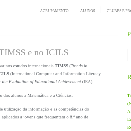
AGRUPAMENTO
ALUNOS
CLUBES E PR
P
 TIMSS e no ICILS
par nos estudos internacionais
TIMSS
(
Trends in
CILS
(International Computer and Information Literacy
R
or the Evaluation of Educational Achievement
(IEA).
 dos alunos a Matemática e a Ciências.
T
(
e de utilização da informação e as competências do
Al
aplicados a jovens que frequentam o 8.º ano de
E
R