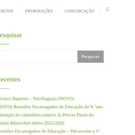
OJETOS
INFORMAÇÕES
COMUNICAÇÃO
esquisar
Pesquisar
ecentes
écnico Superior – Psicólogo(a) (NOVO)
NOVO) Reuniões Encarregados de Educação do 9.°ano
teração do calendário relativo às Provas Finais do
nsino BásicoAno letivo 2025/2026
euniões Encarregados de Educação – Pré-escolar e 1º