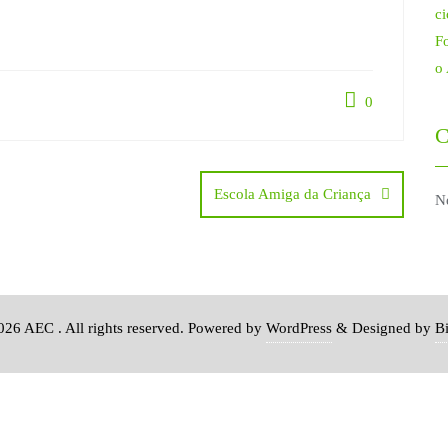
ci
Fo
o
0
C
Escola Amiga da Criança
N
26 AEC . All rights reserved.
Powered by
WordPress
&
Designed by
B