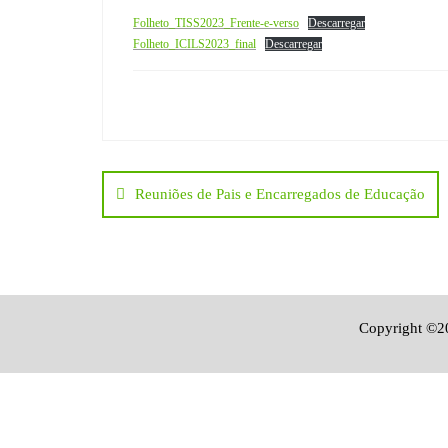
Folheto_TISS2023_Frente-e-verso
Descarregar
Folheto_ICILS2023_final
Descarregar
Navegação
Reuniões de Pais e Encarregados de Educação
de
artigos
Copyright ©20