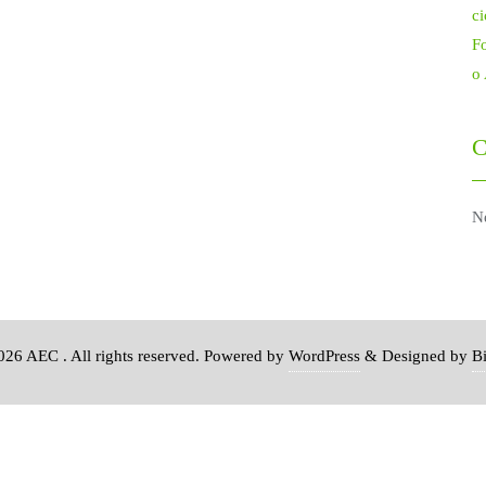
ci
Fo
o
C
N
26 AEC . All rights reserved.
Powered by
WordPress
&
Designed by
B