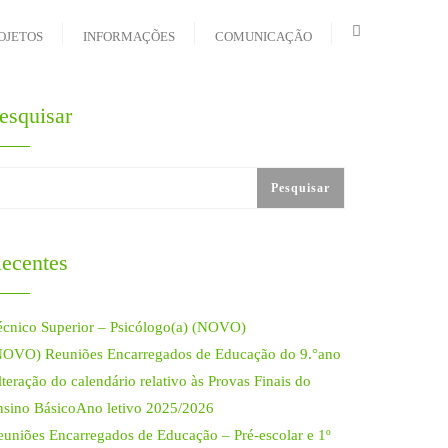
OJETOS
INFORMAÇÕES
COMUNICAÇÃO
esquisar
Pesquisar
ecentes
écnico Superior – Psicólogo(a) (NOVO)
NOVO) Reuniões Encarregados de Educação do 9.°ano
teração do calendário relativo às Provas Finais do
nsino BásicoAno letivo 2025/2026
euniões Encarregados de Educação – Pré-escolar e 1º