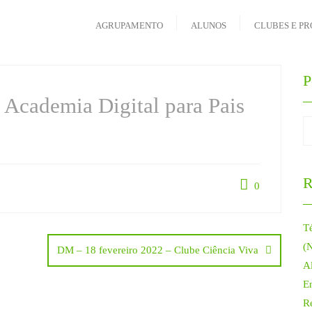
AGRUPAMENTO
ALUNOS
CLUBES E PR
P
 Academia Digital para Pais
R
0
T
(
DM – 18 fevereiro 2022 – Clube Ciência Viva
Al
E
R